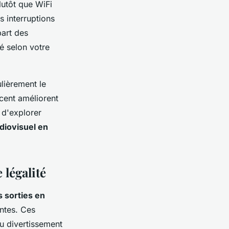
lutôt que WiFi
es interruptions
part des
té selon votre
lièrement le
écent améliorent
 d'explorer
diovisuel en
 légalité
s sorties en
ntes. Ces
du divertissement