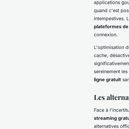
applications gou
quand c'est possi
intempestives. L
plateformes de
connexion.
L'optimisation d
cache, désactive
significativeme
sereinement les
ligne gratuit
san
Les alterna
Face à l'incerti
streaming grat
alternatives off