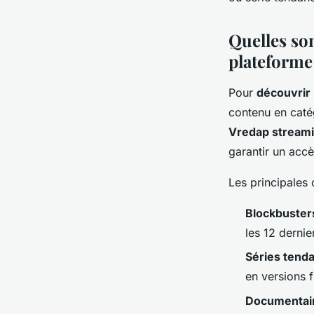
Alexandre
•
7 novembre 2025
•
6 min de lecture
Quelles son
plateforme
Pour
découvrir 
contenu en catég
Vredap streami
garantir un accè
Les principales 
Blockbuster
les 12 dernie
Séries tend
en versions f
Documentair