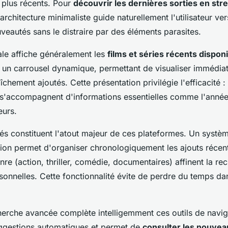
 plus récents. Pour
découvrir les dernières sorties en str
l'architecture minimaliste guide naturellement l'utilisateur ver
eautés sans le distraire par des éléments parasites.
ale affiche généralement les
films et séries récents dispon
un carrousel dynamique, permettant de visualiser immédia
îchement ajoutés. Cette présentation privilégie l'efficacité : 
n s'accompagnent d'informations essentielles comme l'année 
eurs.
grés constituent l'atout majeur de ces plateformes. Un systèm
tion permet d'organiser chronologiquement les ajouts récent
genre (action, thriller, comédie, documentaires) affinent la re
sonnelles. Cette fonctionnalité évite de perdre du temps da
herche avancée complète intelligemment ces outils de naviga
ggestions automatiques et permet de
consulter les nouvea