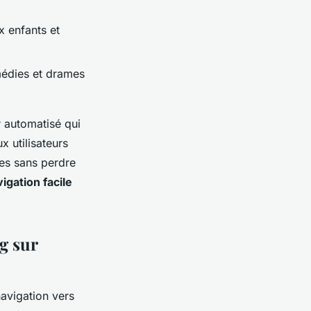
x enfants et
médies et drames
 automatisé qui
x utilisateurs
ces sans perdre
igation facile
g sur
navigation vers