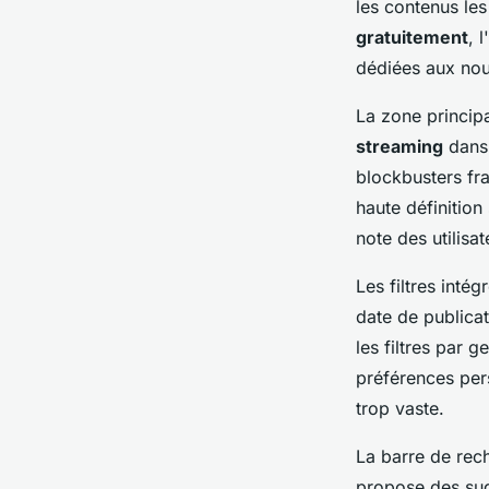
les contenus les
gratuitement
, 
dédiées aux nouv
La zone princip
streaming
dans 
blockbusters fra
haute définitio
note des utilisat
Les filtres inté
date de publica
les filtres par 
préférences per
trop vaste.
La barre de rec
propose des su