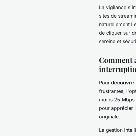
La vigilance s'
sites de streami
naturellement l'
de cliquer sur d
sereine et sécur
Comment ac
interrupti
Pour
découvrir 
frustrantes, l'o
moins 25 Mbps ga
pour apprécier 
originale.
La gestion intel