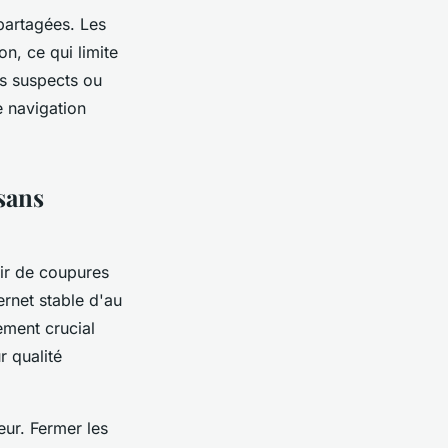
partagées. Les
n, ce qui limite
rs suspects ou
e navigation
sans
ir de coupures
ernet stable d'au
ement crucial
r qualité
eur. Fermer les