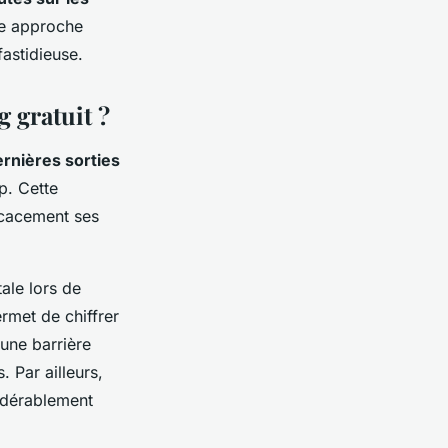
te approche
astidieuse.
g gratuit ?
ernières sorties
p. Cette
icacement ses
ale lors de
rmet de chiffrer
 une barrière
. Par ailleurs,
sidérablement