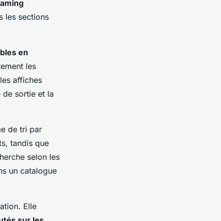
eaming
s les sections
ibles en
tement les
les affiches
de sortie et la
e de tri par
s, tandis que
cherche selon les
ns un catalogue
tion. Elle
utés sur les