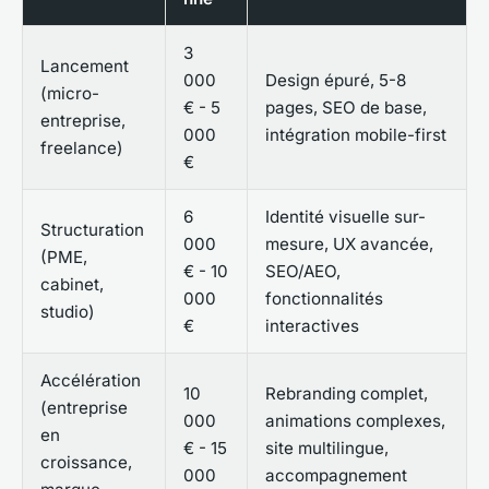
3
Lancement
000
Design épuré, 5-8
(micro-
€ - 5
pages, SEO de base,
entreprise,
000
intégration mobile-first
freelance)
€
6
Identité visuelle sur-
Structuration
000
mesure, UX avancée,
(PME,
€ - 10
SEO/AEO,
cabinet,
000
fonctionnalités
studio)
€
interactives
Accélération
10
Rebranding complet,
(entreprise
000
animations complexes,
en
€ - 15
site multilingue,
croissance,
000
accompagnement