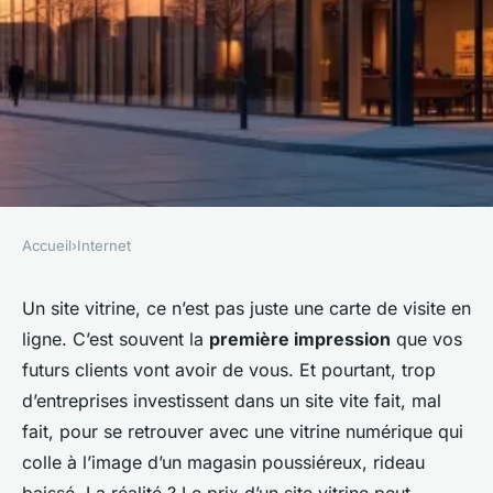
Accueil
›
Internet
INTERNET
Ce qu'il faut savoir sur le prix
Un site vitrine, ce n’est pas juste une carte de visite en
ligne. C’est souvent la
première impression
que vos
d'un site vitrine
futurs clients vont avoir de vous. Et pourtant, trop
d’entreprises investissent dans un site vite fait, mal
Franceline
•
04/04/2026 17:00
•
9 min de lecture
fait, pour se retrouver avec une vitrine numérique qui
colle à l’image d’un magasin poussiéreux, rideau