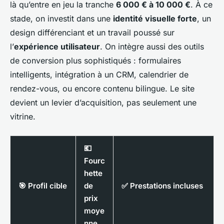
là qu’entre en jeu la tranche
6 000 € à 10 000 €
. À ce
stade, on investit dans une
identité visuelle forte
, un
design différenciant et un travail poussé sur
l’
expérience utilisateur
. On intègre aussi des outils
de conversion plus sophistiqués : formulaires
intelligents, intégration à un CRM, calendrier de
rendez-vous, ou encore contenu bilingue. Le site
devient un levier d’acquisition, pas seulement une
vitrine.
💶
Fourc
hette
🎯 Profil cible
de
✅ Prestations incluses
prix
moye
nne